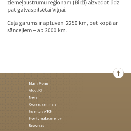
ziemeļaustrumu reģionam (Birži) aizvedot līdz
pat galvaspilsētai Viļņai.
Ceļa garums ir aptuveni 2250 km, bet kopā ar
sānceļiem – ap 3000 km.
Main Menu
About ICH
News
Courses, seminars
Inventory of ICH
How to make an entry
Resources