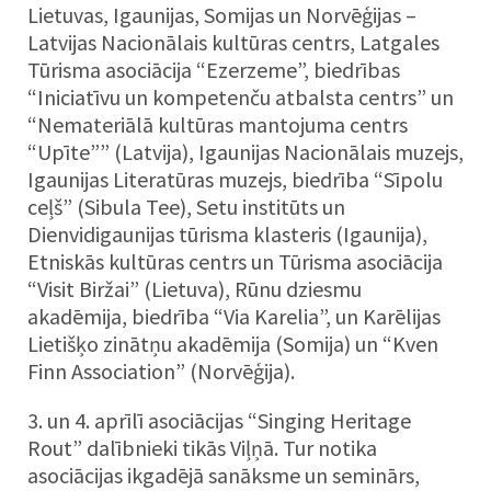
Lietuvas, Igaunijas, Somijas un Norvēģijas –
Latvijas Nacionālais kultūras centrs, Latgales
Tūrisma asociācija “Ezerzeme”, biedrības
“Iniciatīvu un kompetenču atbalsta centrs” un
“Nemateriālā kultūras mantojuma centrs
“Upīte”” (Latvija), Igaunijas Nacionālais muzejs,
Igaunijas Literatūras muzejs, biedrība “Sīpolu
ceļš” (Sibula Tee), Setu institūts un
Dienvidigaunijas tūrisma klasteris (Igaunija),
Etniskās kultūras centrs un Tūrisma asociācija
“Visit Biržai” (Lietuva), Rūnu dziesmu
akadēmija, biedrība “Via Karelia”, un Karēlijas
Lietišķo zinātņu akadēmija (Somija) un “Kven
Finn Association” (Norvēģija).
3. un 4. aprīlī asociācijas “Singing Heritage
Rout” dalībnieki tikās Viļņā. Tur notika
asociācijas ikgadējā sanāksme un seminārs,