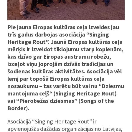
Pie jauna Eiropas kultūras ceļa izveides jau
trīs gadus darbojas asociācija “Singing
Heritage Rout”. Jaunā Eiropas kultūras ceļa
mērķis ir izveidot tīklojumu starp kopienām,
kas dzīvo gar Eiropas austrumu robežu,
izceļot viņu joprojām dzīvās tradīcijas un
šodienas kultūras aktivitātes. Asociācija vēl
lemj par topošā Eiropas kultūras ceļa
nosaukumu – tas varētu būt vai nu “Dziesmu
mantojuma ceļš“ (Singing Heritage Rout)
vai “Pierobežas dziesmas” (Songs of the
Border).
Asociācijā “Singing Heritage Rout” ir
apvienojušās dažādas organizācijas no Latvijas,