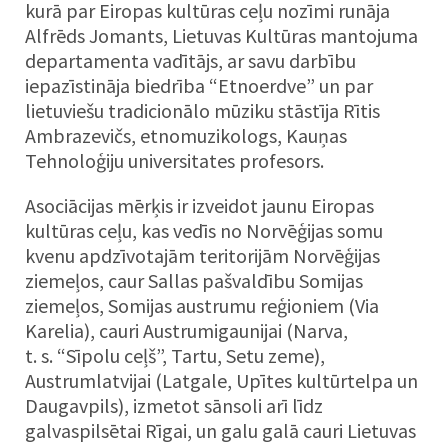
kurā par Eiropas kultūras ceļu nozīmi runāja
Alfrēds Jomants, Lietuvas Kultūras mantojuma
departamenta vadītājs, ar savu darbību
iepazīstināja biedrība “Etnoerdve” un par
lietuviešu tradicionālo mūziku stāstīja Rītis
Ambrazevičs, etnomuzikologs, Kauņas
Tehnoloģiju universitates profesors.
Asociācijas mērķis ir izveidot jaunu Eiropas
kultūras ceļu, kas vedīs no Norvēģijas somu
kvenu apdzīvotajām teritorijām Norvēģijas
ziemeļos, caur Sallas pašvaldību Somijas
ziemeļos, Somijas austrumu reģioniem (Via
Karelia), cauri Austrumigaunijai (Narva,
t. s. “Sīpolu ceļš”, Tartu, Setu zeme),
Austrumlatvijai (Latgale, Upītes kultūrtelpa un
Daugavpils), izmetot sānsoli arī līdz
galvaspilsētai Rīgai, un galu galā cauri Lietuvas