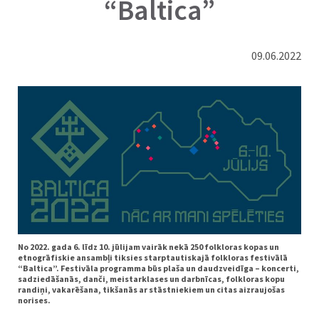
“Baltica”
09.06.2022
No 2022. gada 6. līdz 10. jūlijam vairāk nekā 250 folkloras kopas un
etnogrāfiskie ansambļi tiksies starptautiskajā folkloras festivālā
“Baltica”. Festivāla programma būs plaša un daudzveidīga – koncerti,
sadziedāšanās, danči, meistarklases un darbnīcas, folkloras kopu
randiņi, vakarēšana, tikšanās ar stāstniekiem un citas aizraujošas
norises.