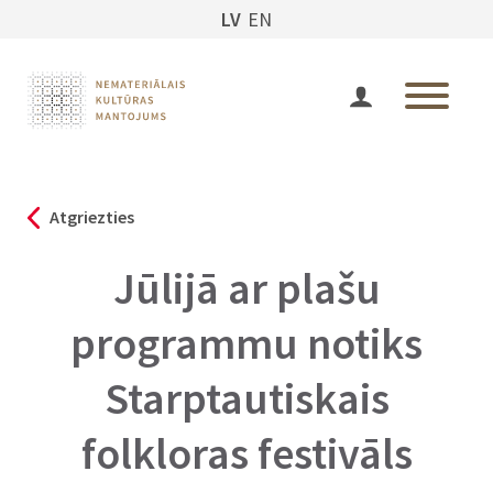
LV
EN
Atgriezties
Jūlijā ar plašu
programmu notiks
Starptautiskais
folkloras festivāls