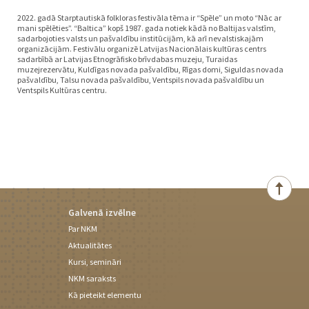
2022. gadā Starptautiskā folkloras festivāla tēma ir “Spēle” un moto “Nāc ar
mani spēlēties”. “Baltica” kopš 1987. gada notiek kādā no Baltijas valstīm,
sadarbojoties valsts un pašvaldību institūcijām, kā arī nevalstiskajām
organizācijām. Festivālu organizē Latvijas Nacionālais kultūras centrs
sadarbībā ar Latvijas Etnogrāfisko brīvdabas muzeju, Turaidas
muzejrezervātu, Kuldīgas novada pašvaldību, Rīgas domi, Siguldas novada
pašvaldību, Talsu novada pašvaldību, Ventspils novada pašvaldību un
Ventspils Kultūras centru.
Galvenā izvēlne
Par NKM
Aktualitātes
Kursi, semināri
NKM saraksts
Kā pieteikt elementu