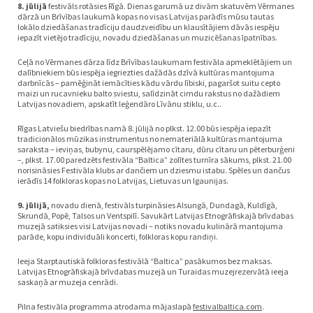
8. jūlijā
festivāls rotāsies Rīgā. Dienas garumā uz divām skatuvēm Vērmanes
dārzā un Brīvības laukumā kopas no visas Latvijas parādīs mūsu tautas
lokālo dziedāšanas tradīciju daudzveidību un klausītājiem dāvās iespēju
iepazīt vietējo tradīciju, novadu dziedāšanas un muzicēšanas īpatnības.
Ceļā no Vērmanes dārza līdz Brīvības laukumam festivāla apmeklētājiem un
dalībniekiem būs iespēja iegriezties dažādās dzīvā kultūras mantojuma
darbnīcās – pamēģināt iemācīties kādu vārdu lībiski, pagaršot suitu cepto
maizi un rucavnieku balto sviestu, salīdzināt cimdu rakstus no dažādiem
Latvijas novadiem, apskatīt leģendāro Līvānu stiklu, u.c..
Rīgas Latviešu biedrības namā 8. jūlijā no plkst. 12.00 būs iespēja iepazīt
tradicionālos mūzikas instrumentus no nemateriālā kultūras mantojuma
saraksta – ieviņas, bubynu, caurspēlējamo cītaru, dūru cītaru un pēterburģeni
–, plkst. 17.00 paredzēts festivāla “Baltica” zolītes turnīra sākums, plkst. 21.00
norisināsies Festivāla klubs ar dančiem un dziesmu istabu. Spēles un dančus
ierādīs 14 folkloras kopas no Latvijas, Lietuvas un Igaunijas.
9. jūlijā,
novadu dienā, festivāls turpināsies Alsungā, Dundagā, Kuldīgā,
Skrundā, Popē, Talsos un Ventspilī. Savukārt Latvijas Etnogrāfiskajā brīvdabas
muzejā satiksies visi Latvijas novadi – notiks novadu kulinārā mantojuma
parāde, kopu individuāli koncerti, folkloras kopu randiņi.
Ieeja Starptautiskā folkloras festivālā “Baltica” pasākumos bez maksas.
Latvijas Etnogrāfiskajā brīvdabas muzejā un Turaidas muzejrezervātā ieeja
saskaņā ar muzeja cenrādi.
Pilna festivāla programma atrodama mājaslapā
festivalbaltica.com
.