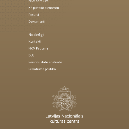
NKM saraksts
Kā pieteikt elementu
Resursi
Dokumenti
Noderīgi
Kontakti
NKM Padome
BUJ
Personu datu apstrāde
Privātuma politika