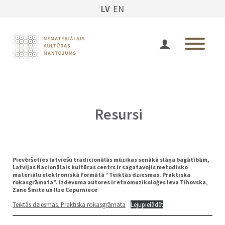
LV
EN
Resursi
Pievēršoties latviešu tradicionālās mūzikas senākā slāņa bagātībām,
Latvijas Nacionālais kultūras centrs ir sagatavojis metodisko
materiālu elektroniskā formātā “Teiktās dziesmas. Praktiska
rokasgrāmata”. Izdevuma autores ir etnomuzikoloģes Ieva Tihovska,
Zane Šmite un Ilze Cepurniece
Teiktās dziesmas. Praktiska rokasgrāmata
Lejupielādēt