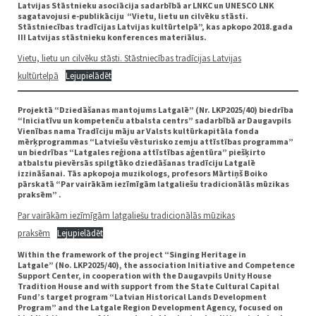
Latvijas Stāstnieku asociācija sadarbībā ar LNKC un UNESCO LNK
sagatavojusi e-publikāciju “Vietu, lietu un cilvēku stāsti.
Stāstniecības tradīcijas Latvijas kultūrtelpā”, kas apkopo 2018.gada
III Latvijas stāstnieku konferences materiālus.
Vietu, lietu un cilvēku stāsti. Stāstniecības tradīcijas Latvijas
kultūrtelpā
Lejupielādēt
Projektā “Dziedāšanas mantojums Latgalē” (Nr. LKP2025/40) biedrība
“Iniciatīvu un kompetenču atbalsta centrs” sadarbībā ar Daugavpils
Vienības nama Tradīciju māju ar Valsts kultūrkapitāla fonda
mērķprogrammas “Latviešu vēsturisko zemju attīstības programma”
un biedrības “Latgales reģiona attīstības aģentūra” piešķirto
atbalstu pievērsās spilgtāko dziedāšanas tradīciju Latgalē
izzināšanai. Tās apkopoja muzikologs, profesors Mārtiņš Boiko
pārskatā “Par vairākām iezīmīgām latgaliešu tradicionālās mūzikas
praksēm” .
Par vairākām iezīmīgām latgaliešu tradicionālās mūzikas
praksēm
Lejupielādēt
Within the framework of the project
“Singing Heritage in
Latgale”
(No. LKP2025/40), the association Initiative and Competence
Support Center, in cooperation with the Daugavpils Unity House
Tradition House and with support from the State Cultural Capital
Fund’s target program “Latvian Historical Lands Development
Program” and the Latgale Region Development Agency, focused on