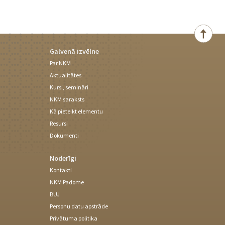
Galvenā izvēlne
Par NKM
Aktualitātes
Kursi, semināri
NKM saraksts
Kā pieteikt elementu
Resursi
Dokumenti
Noderīgi
Kontakti
NKM Padome
BUJ
Personu datu apstrāde
Privātuma politika