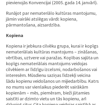
pievienojās Konvencijai (2005. gada 14. janvārī).
Runājot par nemateriālo kultūras mantojumu,
jāmin vairāki atslēgas vārdi: kopiena,
pārmantošana, aizsardzība.
Kopiena
Kopiena ir jebkura cilvēku grupa, kurai ir kopīgs
nemateriālais kultūras mantojums – zināšanas,
vērtības, uztvere vai paražas. Kopības sajūta un
kopīgs nemateriālais mantojums veidojas
cilvēkiem ar līdzīgu izcelsmi, nodarbošanos vai
interesēm. Mūsdienu saziņas līdzekļi veicina
šādu kopienu veidošanos un mijiedarbību. Katrs
no mums var vienlaikus piederēt vairākām
kopienām – mēs, piemēram, bieži jūtamies
saistīti ar dzimto vietu un tās kopienu, arī
dzīvojot citur. Cita kopiena veidojas saistībā ar