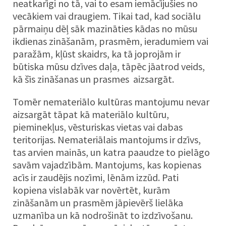
neatkarīgi no tā, vai to esam iemācījušies no
vecākiem vai draugiem. Tikai tad, kad sociālu
pārmaiņu dēļ sāk mazināties kādas no mūsu
ikdienas zināšanām, prasmēm, ieradumiem vai
paražām, kļūst skaidrs, ka tā joprojām ir
būtiska mūsu dzīves daļa, tāpēc jāatrod veids,
kā šīs zināšanas un prasmes aizsargāt.
Tomēr nemateriālo kultūras mantojumu nevar
aizsargāt tāpat kā materiālo kultūru,
pieminekļus, vēsturiskas vietas vai dabas
teritorijas. Nemateriālais mantojums ir dzīvs,
tas arvien mainās, un katra paaudze to pielāgo
savām vajadzībām. Mantojums, kas kopienas
acīs ir zaudējis nozīmi, lēnām izzūd. Pati
kopiena vislabāk var novērtēt, kurām
zināšanām un prasmēm jāpievērš lielāka
uzmanība un kā nodrošināt to izdzīvošanu.