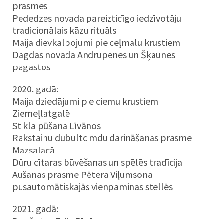
prasmes
Pededzes novada pareizticīgo iedzīvotāju
tradicionālais kāzu rituāls
Maija dievkalpojumi pie ceļmalu krustiem
Dagdas novada Andrupenes un Šķaunes
pagastos
2020. gadā:
Maija dziedājumi pie ciemu krustiem
Ziemeļlatgalē
Stikla pūšana Līvānos
Rakstainu dubultcimdu darināšanas prasme
Mazsalacā
Dūru cītaras būvēšanas un spēlēs tradīcija
Aušanas prasme Pētera Viļumsona
pusautomātiskajās vienpaminas stellēs
2021. gadā: