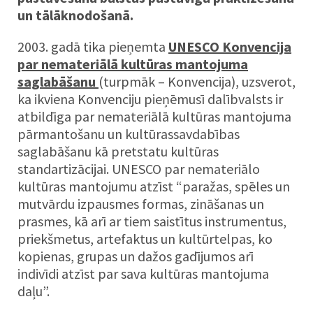
un tālāknodošanā.
2003. gadā tika pieņemta
UNESCO Konvencija
par nemateriālā kultūras mantojuma
saglabāšanu
(turpmāk – Konvencija), uzsverot,
ka ikviena Konvenciju pieņēmusī dalībvalsts ir
atbildīga par nemateriālā kultūras mantojuma
pārmantošanu un kultūrassavdabības
saglabāšanu kā pretstatu kultūras
standartizācijai. UNESCO par nemateriālo
kultūras mantojumu atzīst “paražas, spēles un
mutvārdu izpausmes formas, zināšanas un
prasmes, kā arī ar tiem saistītus instrumentus,
priekšmetus, artefaktus un kultūrtelpas, ko
kopienas, grupas un dažos gadījumos arī
indivīdi atzīst par sava kultūras mantojuma
daļu”.