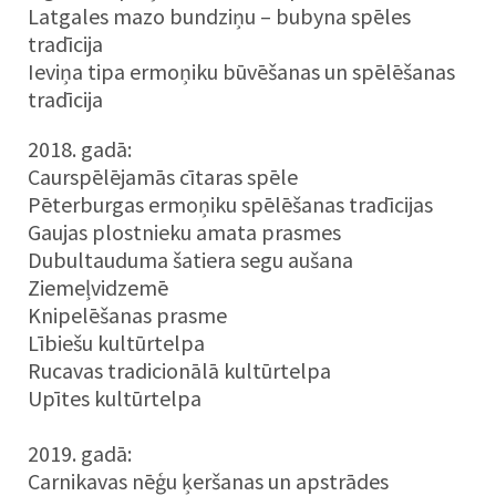
Latgales mazo bundziņu – bubyna spēles
tradīcija
Ieviņa tipa ermoņiku būvēšanas un spēlēšanas
tradīcija
2018. gadā:
Caurspēlējamās cītaras spēle
Pēterburgas ermoņiku spēlēšanas tradīcijas
Gaujas plostnieku amata prasmes
Dubultauduma šatiera segu aušana
Ziemeļvidzemē
Knipelēšanas prasme
Lībiešu kultūrtelpa
Rucavas tradicionālā kultūrtelpa
Upītes kultūrtelpa
2019. gadā:
Carnikavas nēģu ķeršanas un apstrādes