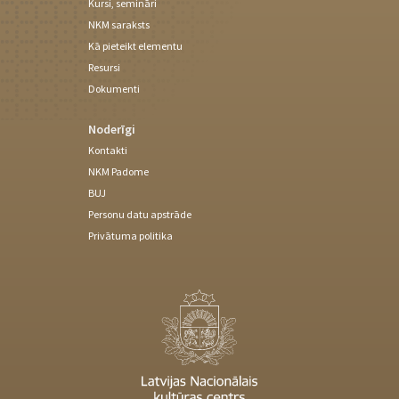
Kursi, semināri
NKM saraksts
Kā pieteikt elementu
Resursi
Dokumenti
Noderīgi
Kontakti
NKM Padome
BUJ
Personu datu apstrāde
Privātuma politika