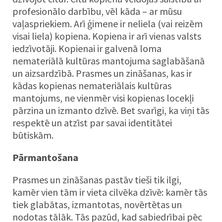
profesionālo darbību, vēl kāda – ar mūsu
vaļaspriekiem. Arī ģimene ir neliela (vai reizēm
visai liela) kopiena. Kopiena ir arī vienas valsts
iedzīvotāji. Kopienai ir galvenā loma
nemateriālā kultūras mantojuma saglabāšanā
un aizsardzībā. Prasmes un zināšanas, kas ir
kādas kopienas nemateriālais kultūras
mantojums, ne vienmēr visi kopienas locekļi
pārzina un izmanto dzīvē. Bet svarīgi, ka viņi tās
respektē un atzīst par savai identitātei
būtiskām.
Pārmantošana
Prasmes un zināšanas pastāv tieši tik ilgi,
kamēr vien tām ir vieta cilvēka dzīvē: kamēr tās
tiek glabātas, izmantotas, novērtētas un
nodotas tālāk. Tās pazūd, kad sabiedrībai pēc