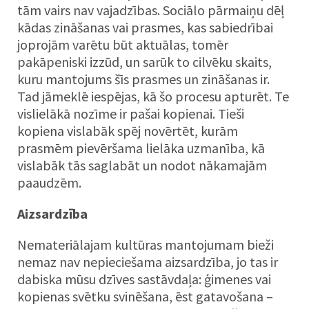
tām vairs nav vajadzības. Sociālo pārmaiņu dēļ
kādas zināšanas vai prasmes, kas sabiedrībai
joprojām varētu būt aktuālas, tomēr
pakāpeniski izzūd, un sarūk to cilvēku skaits,
kuru mantojums šīs prasmes un zināšanas ir.
Tad jāmeklē iespējas, kā šo procesu apturēt. Te
vislielākā nozīme ir pašai kopienai. Tieši
kopiena vislabāk spēj novērtēt, kurām
prasmēm pievēršama lielāka uzmanība, kā
vislabāk tās saglabāt un nodot nākamajām
paaudzēm.
Aizsardzība
Nemateriālajam kultūras mantojumam bieži
nemaz nav nepieciešama aizsardzība, jo tas ir
dabiska mūsu dzīves sastāvdaļa: ģimenes vai
kopienas svētku svinēšana, ēst gatavošana –