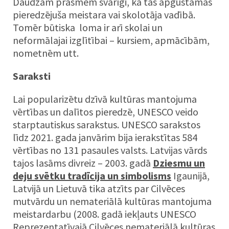
Daudzām prasmēm svarīgi, ka tās apgūstamas
pieredzējuša meistara vai skolotāja vadībā.
Tomēr būtiska loma ir arī skolai un
neformālajai izglītībai – kursiem, apmācībām,
nometnēm utt.
Saraksti
Lai popularizētu dzīvā kultūras mantojuma
vērtības un dalītos pieredzē, UNESCO veido
starptautiskus sarakstus. UNESCO sarakstos
līdz 2021. gada janvārim bija ierakstītas 584
vērtības no 131 pasaules valsts. Latvijas vārds
tajos lasāms divreiz – 2003. gadā
Dziesmu un
deju svētku tradīcija un simbolisms
Igaunijā,
Latvijā un Lietuvā tika atzīts par Cilvēces
mutvārdu un nemateriālā kultūras mantojuma
meistardarbu (2008. gadā iekļauts UNESCO
Reprezentatīvajā Cilvēces nemateriālā kultūras