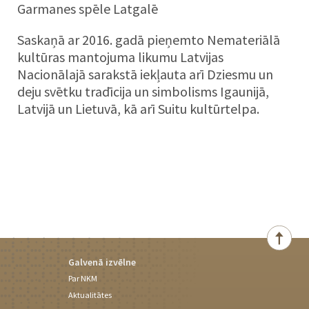
Garmanes spēle Latgalē
Saskaņā ar 2016. gadā pieņemto Nemateriālā
kultūras mantojuma likumu Latvijas
Nacionālajā sarakstā iekļauta arī Dziesmu un
deju svētku tradīcija un simbolisms Igaunijā,
Latvijā un Lietuvā, kā arī Suitu kultūrtelpa.
Galvenā izvēlne
Par NKM
Aktualitātes