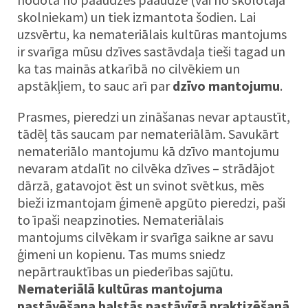
skolniekam) un tiek izmantota šodien. Lai
uzsvērtu, ka nemateriālais kultūras mantojums
ir svarīga mūsu dzīves sastāvdaļa tieši tagad un
ka tas mainās atkarībā no cilvēkiem un
apstākļiem, to sauc arī par
dzīvo mantojumu
.
Prasmes, pieredzi un zināšanas nevar aptaustīt,
tādēļ tās saucam par nemateriālām. Savukārt
nemateriālo mantojumu kā dzīvo mantojumu
nevaram atdalīt no cilvēka dzīves – strādājot
dārzā, gatavojot ēst un svinot svētkus, mēs
bieži izmantojam ģimenē apgūto pieredzi, paši
to īpaši neapzinoties. Nemateriālais
mantojums cilvēkam ir svarīga saikne ar savu
ģimeni un kopienu. Tas mums sniedz
nepārtrauktības un piederības sajūtu.
Nemateriālā kultūras mantojuma
pastāvēšana balstās pastāvīgā praktizēšanā