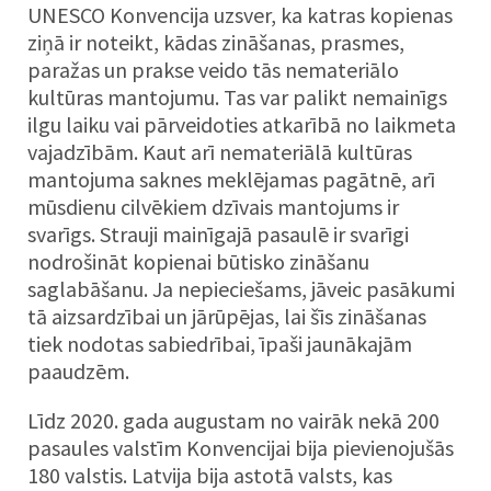
UNESCO Konvencija uzsver, ka katras kopienas
ziņā ir noteikt, kādas zināšanas, prasmes,
paražas un prakse veido tās nemateriālo
kultūras mantojumu. Tas var palikt nemainīgs
ilgu laiku vai pārveidoties atkarībā no laikmeta
vajadzībām. Kaut arī nemateriālā kultūras
mantojuma saknes meklējamas pagātnē, arī
mūsdienu cilvēkiem dzīvais mantojums ir
svarīgs. Strauji mainīgajā pasaulē ir svarīgi
nodrošināt kopienai būtisko zināšanu
saglabāšanu. Ja nepieciešams, jāveic pasākumi
tā aizsardzībai un jārūpējas, lai šīs zināšanas
tiek nodotas sabiedrībai, īpaši jaunākajām
paaudzēm.
Līdz 2020. gada augustam no vairāk nekā 200
pasaules valstīm Konvencijai bija pievienojušās
180 valstis. Latvija bija astotā valsts, kas