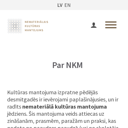
LV
EN
Par NKM
Kultūras mantojuma izpratne pēdējās
desmitgadēs ir ievērojami paplašinājusies, un ir
radīts
nemateriālā kultūras mantojuma
jēdziens. Šis mantojuma veids attiecas uz
zināšanām, prasmēm, paražām un praksi, kas
nodota no paaudzes paaudzē (vai no skolotāja