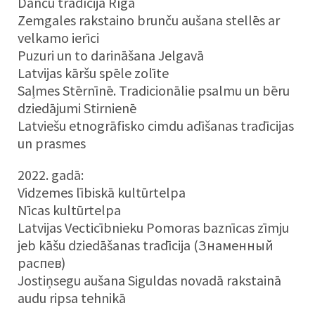
Danču tradīcija Rīgā
Zemgales rakstaino brunču aušana stellēs ar
velkamo ierīci
Puzuri un to darināšana Jelgavā
Latvijas kāršu spēle zolīte
Saļmes Stērnīnē. Tradicionālie psalmu un bēru
dziedājumi Stirnienē
Latviešu etnogrāfisko cimdu adīšanas tradīcijas
un prasmes
2022. gadā:
Vidzemes lībiskā kultūrtelpa
Nīcas kultūrtelpa
Latvijas Vecticībnieku Pomoras baznīcas zīmju
jeb kāšu dziedāšanas tradīcija (Знаменный
распев)
Jostiņsegu aušana Siguldas novadā rakstainā
audu ripsa tehnikā