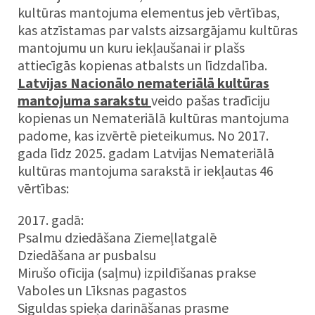
kultūras mantojuma elementus jeb vērtības,
kas atzīstamas par valsts aizsargājamu kultūras
mantojumu un kuru iekļaušanai ir plašs
attiecīgās kopienas atbalsts un līdzdalība.
Latvijas Nacionālo nemateriālā kultūras
mantojuma sarakstu
veido pašas tradīciju
kopienas un Nemateriālā kultūras mantojuma
padome, kas izvērtē pieteikumus. No 2017.
gada līdz 2025. gadam Latvijas Nemateriālā
kultūras mantojuma sarakstā ir iekļautas 46
vērtības:
2017. gadā:
Psalmu dziedāšana Ziemeļlatgalē
Dziedāšana ar pusbalsu
Mirušo ofīcija (saļmu) izpildīšanas prakse
Vaboles un Līksnas pagastos
Siguldas spieķa darināšanas prasme