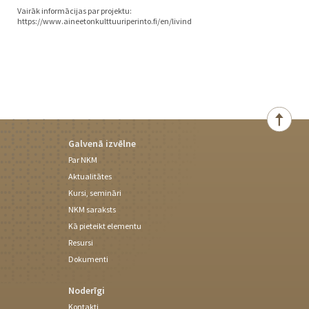
Vairāk informācijas par projektu:
https://www.aineetonkulttuuriperinto.fi/en/livind
Galvenā izvēlne
Par NKM
Aktualitātes
Kursi, semināri
NKM saraksts
Kā pieteikt elementu
Resursi
Dokumenti
Noderīgi
Kontakti