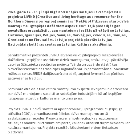
2023. gada 12.–13. jūnijā Rīgā norisinājās Baltijas uz Ziemeļvalstu
projekta LIVIND
(Creative and living heritage as a resource for the
Northern Dimension region)
seminārs “Meklējot līdzsvaru starp dzīvā
mantojuma ilgtspējas dažādiem aspektiem”. Tajā piedalījās gan
nevaldības organizāciju, gan mantojuma iestāžu pārstāvji no Latvijas,
Lietuvas, Igaunijas, Polijas, Somijas, Norvēģijas, Zviedrijas, Dānijas,
Grenlandes un Fēru salām. Latviju projektā pārstāv Latvijas
Nacionālais kultūras centrs un Latvijas Kultūras akadēmija.
Sanāksmē tika prezentēti LIVIND ietvaros veikti pilotprojekti, kas pievēršas
dažādiem ilgtspējības aspektiem dzīvā mantojuma jomā. Latviju pārstāvēja
Latvijas Stāstnieku asociācijas projekts “Vārdu un uzvārdu stāsti”, kas
pievēršas stāstniecības tradīcijas saglabāšanai un pārmantošanai. Savukārt
mākslas centrs SERDE dalījās savā pieredzē, turpinot fermentētas pārtikas
gatavošanas tradīciju.
Semināra otrā daļa tika veltīta mantojuma ekspertu lekcijām un darbnīcām
par dzīvā mantojuma sasaisti ar radošajām industrijām, kā arī iespējām
ilgtspējīgai attīstībai kultūras mantojuma jomā.
Projekts LIVIND ir cieši saistīts ar Apvienoto Nāciju programmu “Ilgtspējīga
attīstība 2030”, uzmanības centrā liekot dzīvo mantojumu un tā
saglabāšanas metodes. Projekts ietver arī pētniecību, kas rezultēsies ar
situācijas analīzi un ieteikumiem par to, kā labāk atbalstīt turpmāko darbu ar
kultūras mantojumu. Projekta rezultāti būs pieejami visiem tiešsaistes
platformā.