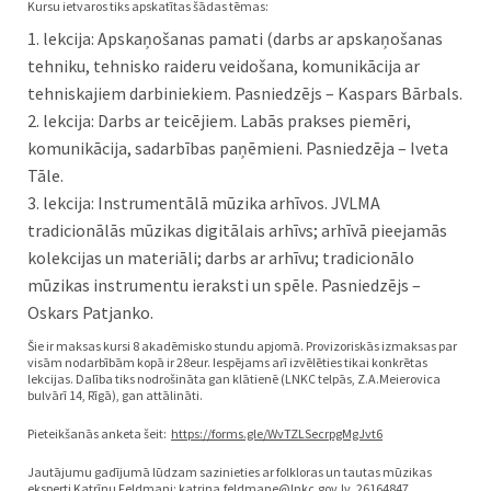
Kursu ietvaros tiks apskatītas šādas tēmas:
1. lekcija: Apskaņošanas pamati (darbs ar apskaņošanas
tehniku, tehnisko raideru veidošana, komunikācija ar
tehniskajiem darbiniekiem. Pasniedzējs – Kaspars Bārbals.
2. lekcija: Darbs ar teicējiem. Labās prakses piemēri,
komunikācija, sadarbības paņēmieni. Pasniedzēja – Iveta
Tāle.
3. lekcija: Instrumentālā mūzika arhīvos. JVLMA
tradicionālās mūzikas digitālais arhīvs; arhīvā pieejamās
kolekcijas un materiāli; darbs ar arhīvu; tradicionālo
mūzikas instrumentu ieraksti un spēle. Pasniedzējs –
Oskars Patjanko.
Šie ir maksas kursi 8 akadēmisko stundu apjomā. Provizoriskās izmaksas par
visām nodarbībām kopā ir 28eur. Iespējams arī izvēlēties tikai konkrētas
lekcijas. Dalība tiks nodrošināta gan klātienē (LNKC telpās, Z.A.Meierovica
bulvārī 14, Rīgā), gan attālināti.
Pieteikšanās anketa šeit:
https://forms.gle/WvTZLSecrpgMgJvt6
Jautājumu gadījumā lūdzam sazinieties ar folkloras un tautas mūzikas
eksperti Katrīnu Feldmani: katrina.feldmane@lnkc.gov.lv, 26164847