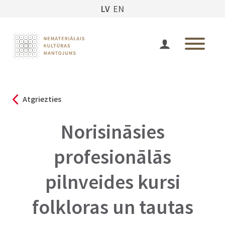
LV
EN
Atgriezties
Norisināsies
profesionālās
pilnveides kursi
folkloras un tautas