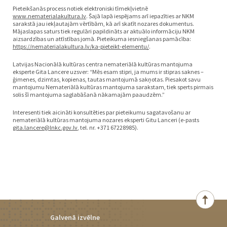
Pieteikšanās process notiek elektroniski tīmekļvietnē
www.nematerialakultura.lv
. Šajā lapā iespējams arī iepazīties ar NKM
sarakstā jau iekļautajām vērtībām, kā arī skatīt nozares dokumentus.
Mājaslapas saturs tiek regulāri papildināts ar aktuālo informāciju NKM
aizsardzības un attīstības jomā. Pieteikuma iesniegšanas pamācība:
https://nematerialakultura.lv/ka-pieteikt-elementu/
.
Latvijas Nacionālā kultūras centra nemateriālā kultūras mantojuma
eksperte Gita Lancere uzsver: “Mēs esam stipri, ja mums ir stipras saknes –
ģimenes, dzimtas, kopienas, tautas mantojumā sakņotas. Piesakot savu
mantojumu Nemateriālā kultūras mantojuma sarakstam, tiek sperts pirmais
solis šī mantojuma saglabāšanā nākamajām paaudzēm.”
Interesenti tiek aicināti konsultēties par pieteikumu sagatavošanu ar
nemateriālā kultūras mantojuma nozares eksperti Gitu Lanceri (e-pasts
gita.lancere@lnkc.gov.lv
, tel. nr. +371 67228985).
Galvenā izvēlne