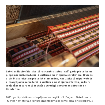
Latvijas Nacionālais kultūras centrs izsludina šī gada pieteikumu
pieņemšanu Nemateriālā kultūras mantojuma sarakstam. Ikviens
aicināts sarakstam pieteikt elementus, kas uzskatāmi par valsts
aizsargājamu nemateriālā kultūras mantojuma vērtību, un kuru
iekļaušanai sarakstā ir plašs attiecīgās kopienas atbalsts un
līdzdalība.
2023. gadā pieteikumus iespējams iesniegt līdz 5. jūnijam. Pieteikumus
izvērtēs Nemateriālā kultūras mantojuma padome, pieaicinot ekspertus.