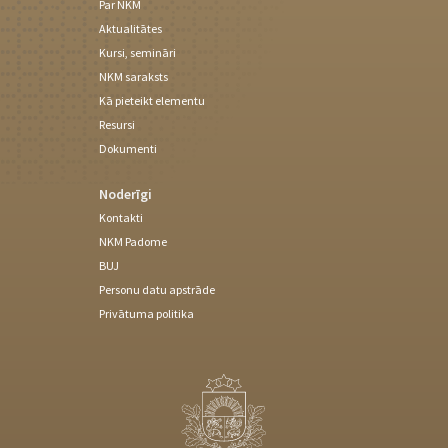
Par NKM
Aktualitātes
Kursi, semināri
NKM saraksts
Kā pieteikt elementu
Resursi
Dokumenti
Noderīgi
Kontakti
NKM Padome
BUJ
Personu datu apstrāde
Privātuma politika