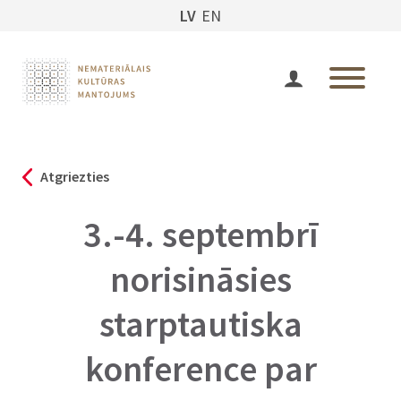
LV
EN
Atgriezties
3.-4. septembrī
norisināsies
starptautiska
konference par