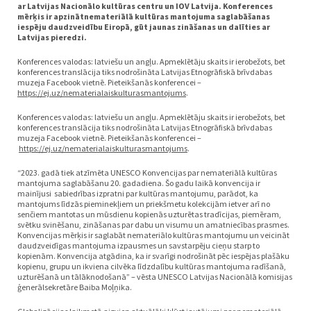
ar Latvijas Nacionālo kultūras centru un IOV Latvija.
Konferences
mērķis ir apzinātnemateriālā kultūras mantojuma saglabāšanas
iespēju daudzveidību Eiropā, gūt jaunas zināšanas un dalīties ar
Latvijas pieredzi.
Konferences valodas: latviešu un angļu. Apmeklētāju skaits ir ierobežots, bet
konferences translācija tiks nodrošināta Latvijas Etnogrāfiskā brīvdabas
muzeja Facebook vietnē. Pieteikšanās konferencei –
https://ej.uz/nematerialaiskulturasmantojums
.
Konferences valodas: latviešu un angļu. Apmeklētāju skaits ir ierobežots, bet
konferences translācija tiks nodrošināta Latvijas Etnogrāfiskā brīvdabas
muzeja Facebook vietnē. Pieteikšanās konferencei –
https://ej.uz/nematerialaiskulturasmantojums
.
“2023. gadā tiek atzīmēta UNESCO Konvencijas par nemateriālā kultūras
mantojuma saglabāšanu 20. gadadiena. Šo gadu laikā konvencija ir
mainījusi sabiedrības izpratni par kultūras mantojumu, parādot, ka
mantojums līdzās pieminekļiem un priekšmetu kolekcijām ietver arī no
senčiem mantotas un mūsdienu kopienās uzturētas tradīcijas, piemēram,
svētku svinēšanu, zināšanas par dabu un visumu un amatniecības prasmes.
Konvencijas mērķis ir saglabāt nemateriālo kultūras mantojumu un veicināt
daudzveidīgas mantojuma izpausmes un savstarpēju cieņu starp to
kopienām. Konvencija atgādina, ka ir svarīgi nodrošināt pēc iespējas plašāku
kopienu, grupu un ikviena cilvēka līdzdalību kultūras mantojuma radīšanā,
uzturēšanā un tālāknodošanā” – vēsta UNESCO Latvijas Nacionālā komisijas
ģenerālsekretāre Baiba Moļņika.