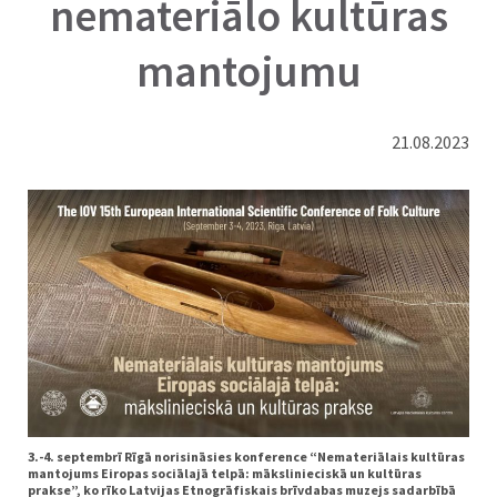
nemateriālo kultūras
mantojumu
21.08.2023
3.-4. septembrī Rīgā norisināsies konference “Nemateriālais kultūras
mantojums Eiropas sociālajā telpā: mākslinieciskā un kultūras
prakse”, ko rīko Latvijas Etnogrāfiskais brīvdabas muzejs sadarbībā