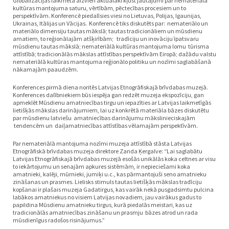
Globalizācijas laikmetā aizvien aktuālāki kļūst jautājumi par nemateriālā
kultūras mantojuma saturu, vērtībām, pēctecības procesiem un to
perspektīvām. Konferencē piedalīsies viesi no Lietuvas, Polijas, Igaunijas,
Ukrainas, Itālijas un Vācijas. Konferencē tiks diskutēts par: nemateriālo un
materiālo dimensiju tautas mākslā; tautas tradicionāliem un mūsdienu
amatiem, to reģionālajām atšķirībām; tradīciju un inovāciju īpatsvaru
mūsdienu tautas mākslā; nemateriālā kultūras mantojuma lomu tūrisma
attīstībā; tradicionālās mākslas attīstības perspektīvām Eiropā; dažādu valstu
nemateriālā kultūras mantojuma reģionālo politiku un nozīmi saglabāšanā
nākamajām paaudzēm.
Konferences pirmā diena noritēs Latvijas Etnogrāfiskajā brīvdabas muzejā.
Konferences dalībniekiem būs iespēja gan redzēt muzeja ekspozīciju, gan
apmeklēt Mūsdienu amatniecības tirgu un iepazīties ar Latvijas laikmetīgās
lietišķās mākslas darinājumiem, lai uz konkrētā materiāla bāzes diskutētu
par mūsdienu latviešu amatniecības darinājumu mākslinieciskajām
tendencēm un daiļamatniecības attīstības vēlamajām perspektīvām.
Par nemateriālā mantojuma nozīmi muzeja attīstībā stāsta Latvijas
Etnogrāfiskā brīvdabas muzeja direktore Zanda Ķergalve: “Lai saglabātu
Latvijas Etnogrāfiskajā brīvdabas muzejā esošās unikālās koka celtnes ar visu
to iekārtojumu un senajām apkures sistēmām, ir nepieciešami koka
amatnieki, kalēji, mūrnieki, jumiķi u.c., kas pārmantojuši seno amatnieku
zināšanas un prasmes. Lielisks stimuls tautas lietišķās mākslas tradīciju
kopšanai ir plašais muzeja Gadatirgus, kas vairāk nekā pusgadsimtu pulcina
labākos amatniekus no visiem Latvijas novadiem, jau vairākus gadus to
papildina Mūsdienu amatnieku tirgus, kurā piedalās meistari, kas uz
tradicionālās amatniecības zināšanu un prasmju bāzes atrod un rada
mūsdienīgus radošos risinājumus.”