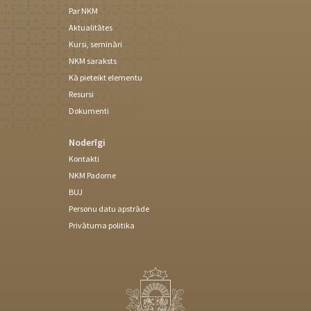
Par NKM
Aktualitātes
Kursi, semināri
NKM saraksts
Kā pieteikt elementu
Resursi
Dokumenti
Noderīgi
Kontakti
NKM Padome
BUJ
Personu datu apstrāde
Privātuma politika