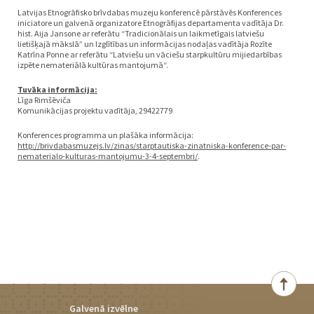
Latvijas Etnogrāfisko brīvdabas muzeju konferencē pārstāvēs Konferences
iniciatore un galvenā organizatore Etnogrāfijas departamenta vadītāja Dr.
hist. Aija Jansone ar referātu “Tradicionālais un laikmetīgais latviešu
lietišķajā mākslā” un Izglītības un informācijas nodaļas vadītāja Rozīte
Katrīna Ponne ar referātu “Latviešu un vāciešu starpkultūru mijiedarbības
izpēte nemateriālā kultūras mantojumā“.
Tuvāka informācija:
Līga Rimšēviča
Komunikācijas projektu vadītāja, 29422779
Konferences programma un plašāka informācija:
http://brivdabasmuzejs.lv/zinas/starptautiska-zinatniska-konference-par-
nematerialo-kulturas-mantojumu-3-4-septembri/
.
Galvenā izvēlne