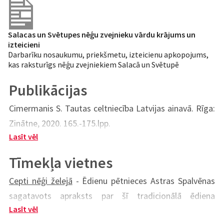
Salacas un Svētupes nēģu zvejnieku vārdu krājums un
izteicieni
Darbarīku nosaukumu, priekšmetu, izteicienu apkopojums,
kas raksturīgs nēģu zvejniekiem Salacā un Svētupē
Publikācijas
Cimermanis S. Tautas celtniecība Latvijas ainavā. Rīga:
Zinātne, 2020. 165.-175.lpp.
Lasīt vēl
Kursīte J., Noriņa R. Svētupe krustām šķērsām. Rīga:
Nordik, 2016. 444 lpp.
Tīmekļa vietnes
Kolāts Dz., Šīmanis G. Nēģu bībele. Kuiviži: Limbažu
Cepti nēģi želejā
- Ēdienu pētnieces Astras Spalvēnas
novada pašvaldība, 2022. 128 lpp.
sagatavots apraksts par šī tradicionālā ēdiena
Pirmais Salacas nēģu murdu tacis. Salacgrīvai 80.
Lasīt vēl
pagatavošanu, sociālajiem, kultūras, saimnieciskajiem
(Rakstu krājums, sast. Šīmanis G.). Salacgrīvas pilsētas