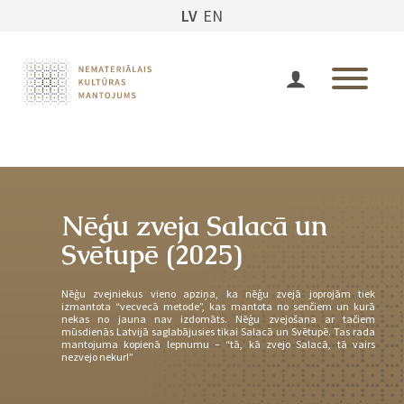
LV
EN
Nēģu zveja Salacā un
Svētupē (2025)
Nēģu zvejniekus vieno apziņa, ka nēģu zvejā joprojām tiek
izmantota “vecvecā metode”, kas mantota no senčiem un kurā
nekas no jauna nav izdomāts. Nēģu zvejošana ar tačiem
mūsdienās Latvijā saglabājusies tikai Salacā un Svētupē. Tas rada
mantojuma kopienā lepnumu – “tā, kā zvejo Salacā, tā vairs
nezvejo nekur!”