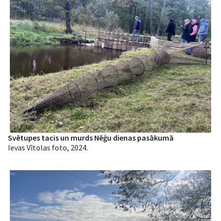
Svētupes tacis un murds Nēģu dienas pasākumā
Ievas Vītolas foto, 2024.