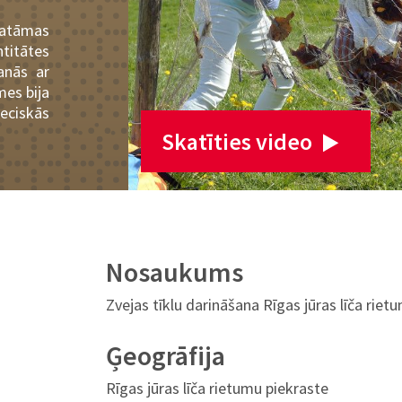
katāmas
titātes
anās ar
mes bija
ieciskās
Skatīties video
Nosaukums
Zvejas tīklu darināšana Rīgas jūras līča riet
Ģeogrāfija
Rīgas jūras līča rietumu piekraste