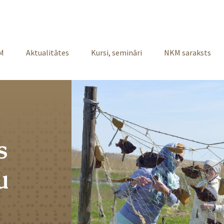
M
Aktualitātes
Kursi, semināri
NKM saraksts
s
u