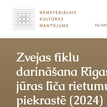
Par NK
Zvejas tīklu
darināšana Rīga
jūras līča rietum
piekrastē (2024)