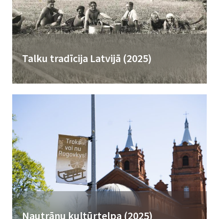
Talku tradīcija Latvijā (2025)
Talkas darbu, kura veikšanai kopā sanāk kaimiņi, radi un draugi,
latvieši sauc par talku. Šāda savstarpējās palīdzības prakse
pazīstama daudzās...
Nautrānu kultūrtelpa (2025)