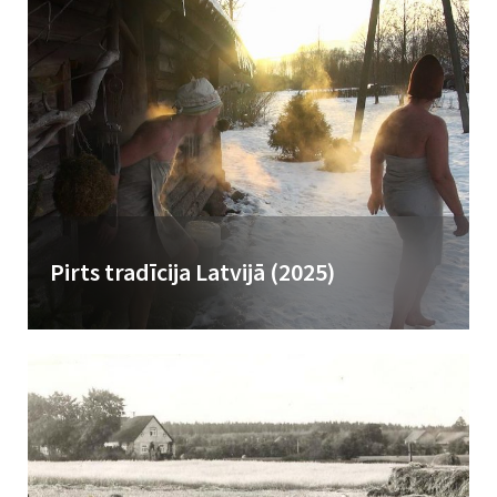
Pirts tradīcija Latvijā (2025)
Pirtī iešana ir ģimeniska tradīcija – daudziem Latvijā ir sava pirtiņa,
kas parasti tiek iekurināta nedēļas nogalēs. Latvijā pirts tradīcija...