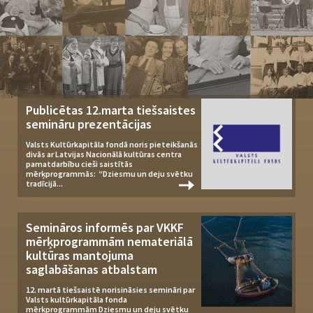
Publicētas 12.marta tiešsaistes
semināru prezentācijas
Valsts Kultūrkapitāla fondā noris pieteikšanās
divās ar Latvijas Nacionālā kultūras centra
pamatdarbību cieši saistītās
mērķprogrammās: “Dziesmu un deju svētku
tradīcijā...
Semināros informēs par VKKF
mērķprogrammām nemateriālā
kultūras mantojuma
saglabāšanas atbalstam
12. martā tiešsaistē norisināsies semināri par
Valsts kultūrkapitāla fonda
mērķprogrammām Dziesmu un deju svētku