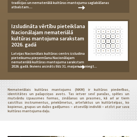
tradīcijas un nemateriālā kultūras mantojuma saglabāšanas
atbalstam....
Izsludināta vērtību pieteikšana
Nacionālajam nemateriālā
kultūras mantojuma sarakstam
2026. gadā
Latvijas Nacionālais kultūras centrs izsludina
pieteikumu pieņemšanu Nacionālajam
nemateriālā kultūras mantojuma sarakstam
2026. gadā. Ikviens aicināts līdz 31. maijam iesniegt...
Nemateriālais kultūras mantojums (NKM) ir kultūras piederības,
identitātes un pašapziņas avots. Tas ietver sevī paražas, spēles un
mutvārdu izpausmes formas, zināšanas un prasmes, kā arī ar tiem
saistītus instrumentus, priekšmetus, artefaktus un kultūrtelpas, ko
kopienas, grupas un dažos gadījumos – atsevišķi indivīdi – atzīst par sava
kultūras mantojuma daļu.