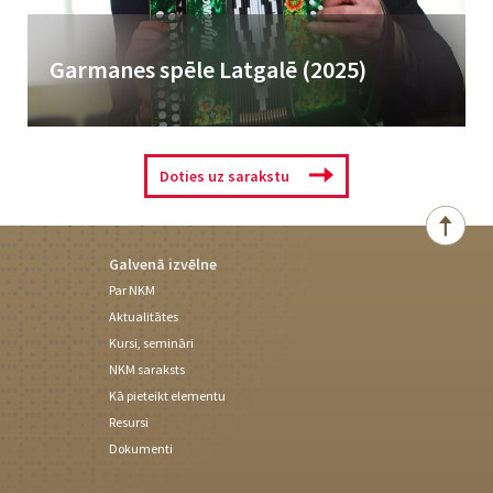
Garmanes spēle Latgalē (2025)
Instrumenta nosaukums sākotnēji aizgūts no krievu valodas jau 19.
gadsimtā. Tas cēlies no krievu гармоника (garmonika), kam pamatā
no grieķu...
Doties uz sarakstu
Galvenā izvēlne
Par NKM
Aktualitātes
Kursi, semināri
NKM saraksts
Kā pieteikt elementu
Resursi
Dokumenti