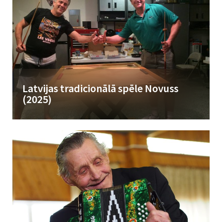
Latvijas tradicionālā spēle Novuss
(2025)
Novuss ir vairāk nekā tikai spēle – tā ir sabiedrību vienojoša tradīcija.
Tas sniedz iespēju dažāda vecuma cilvēkiem pavadīt laiku...