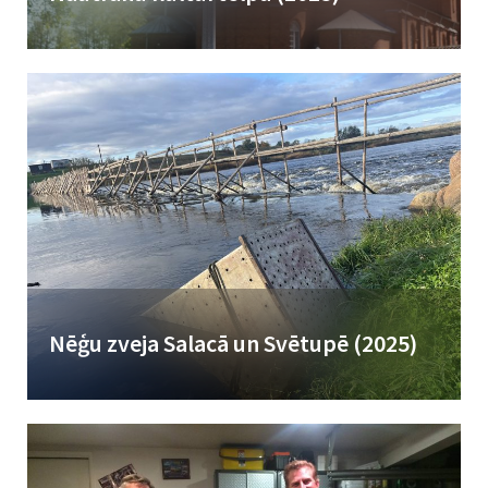
Kaut arī Nautrānu vārds tā dažādajos variantos pazīstams jau vairāk
nekā 400 gadu, nevienā kartē apdzīvotu vietu ar šādu nosaukumu...
Nēģu zveja Salacā un Svētupē (2025)
Nēģu zvejniekus vieno apziņa, ka nēģu zvejā joprojām tiek izmantota
“vecvecā metode”, kas mantota no senčiem un kurā nekas no...