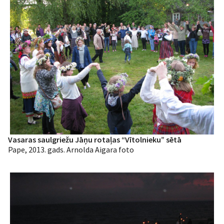
Vasaras saulgriežu Jāņu rotaļas “Vītolnieku” sētā
Pape, 2013. gads. Arnolda Aigara foto