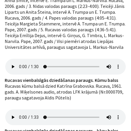
Anna Šmite, intervē E. Trampa un L. Markus-Narvila. Rucava,
2006. gads / 3. Nidas valodas paraugs (2:23-4:00). Teicēji Jānis
Liparts un Anita Šteina, intervē A. Trumpa un E. Trumpa.
Rucava, 2006. gads / 4. Papes valodas paraugs (4:05-4:31).
Teicēja Margieta Štammere, intervē A. Trumpa un E. Trumpa.
Pape, 2007. gads / 5. Rucavas valodas paraugs (4:36-5:41).
Teicēja Emīlija Dejus, intervē G. Girņus, G. Timbra, L. Markus-
Narvila. Pape, 2007. gads / Visi piemēri atrodas Liepājas
Universitātes arhīvā, paraugus sagatavoja L. Markus-Narvila
Rucavas vienbalsīgās dziedāšanas paraugs. Kūmu balss
Rucavas kūmu balsā dzied Katrīna Grabovska. Rucava, 1961.
gads. A. Miķelsones audio, atrodas LFK krājumā (Nr.0000709,
paraugu sagatavoja Aldis Pūtelis)
Rucavas vienbalsīgās dziedāšanas paraugs – kāzu balss