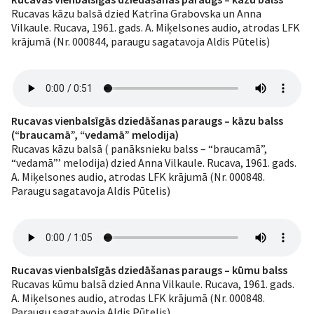
Rucavas kāzu balsā dzied Katrīna Grabovska un Anna
Vilkaule. Rucava, 1961. gads. A. Miķelsones audio, atrodas LFK
krājumā (Nr. 000844, paraugu sagatavoja Aldis Pūtelis)
Rucavas vienbalsīgās dziedāšanas paraugs – kāzu balss
(“braucamā”, “vedamā” melodija)
Rucavas kāzu balsā ( panāksnieku balss – “braucamā”,
“vedamā”’ melodija) dzied Anna Vilkaule. Rucava, 1961. gads.
A. Miķelsones audio, atrodas LFK krājumā (Nr. 000848.
Paraugu sagatavoja Aldis Pūtelis)
Rucavas vienbalsīgās dziedāšanas paraugs – kūmu balss
Rucavas kūmu balsā dzied Anna Vilkaule. Rucava, 1961. gads.
A. Miķelsones audio, atrodas LFK krājumā (Nr. 000848.
Paraugu sagatavoja Aldis Pūtelis)