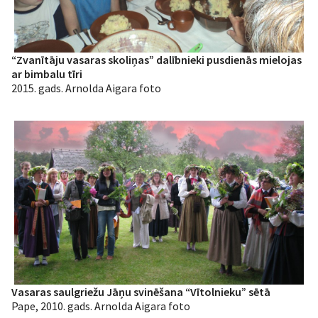
“Zvanītāju vasaras skoliņas” dalībnieki pusdienās mielojas
ar bimbalu tīri
2015. gads. Arnolda Aigara foto
Vasaras saulgriežu Jāņu svinēšana “Vītolnieku” sētā
Pape, 2010. gads. Arnolda Aigara foto