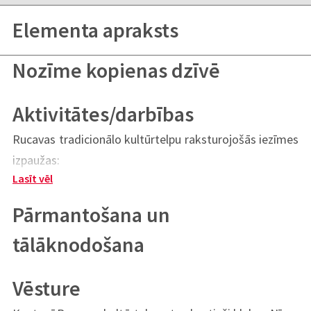
Elementa apraksts
Autors:
Sandra Aigare
Nozīme kopienas dzīvē
Aktivitātes/darbības
Kategorijas
Rucavas tradicionālo kultūrtelpu raksturojošās iezīmes
izpaužas:
Mutvārdu tradīcijas un izpausmes, ieskaitot
Lasīt vēl
• tautastērpā;
Attēlu galerija
valodu kā nemateriālā kultūras mantojuma
• valodā;
Pārmantošana un
• dziedāšanā;
nesēju
Audio materiāli
tālāknodošana
• folklorā;
• saimniekošanas veidā;
Vēsture
Paražas, rituāli, svētki
• darba un sadzīves tradīcijās;
Video materiāli
• gadskārtu svētkos.