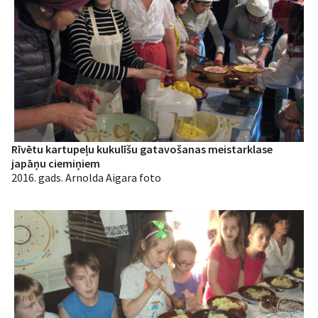
Rīvētu kartupeļu kukulīšu gatavošanas meistarklase
japāņu ciemiņiem
2016. gads. Arnolda Aigara foto