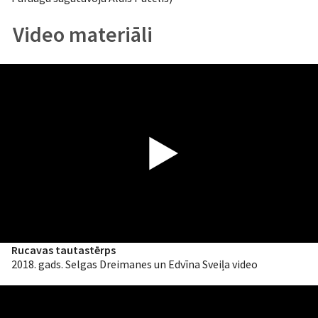
Video materiāli
Rucavas tautastērps
2018. gads. Selgas Dreimanes un Edvīna Sveiļa video