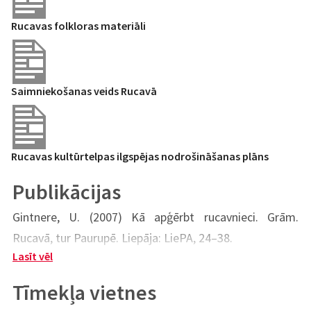
Rucavas folkloras materiāli
Saimniekošanas veids Rucavā
Rucavas kultūrtelpas ilgspējas nodrošināšanas plāns
Publikācijas
Gintnere, U. (2007) Kā apģērbt rucavnieci. Grām.
Rucavā, tur Paurupē. Liepāja: LiePA, 24–38.
Lasīt vēl
Jansone, A. (2010) Līdz mūsdienām Rucavā saglabātie
19.gs. beigu - 20.gs. pirmās puses sieviešu apģērbi.
Tīmekļa vietnes
Krāj. Arheoloģija un Etnogrāfija, XXV. Rīga: Zinātne,